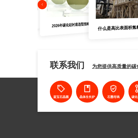
碳化硅与氮化镓
2026年碳化硅衬底选型指南
什么是高比表面积氢
联系我们
为您提供高质量的碳
蓝宝石晶圆
晶体生长炉
石墨坩埚
碳化