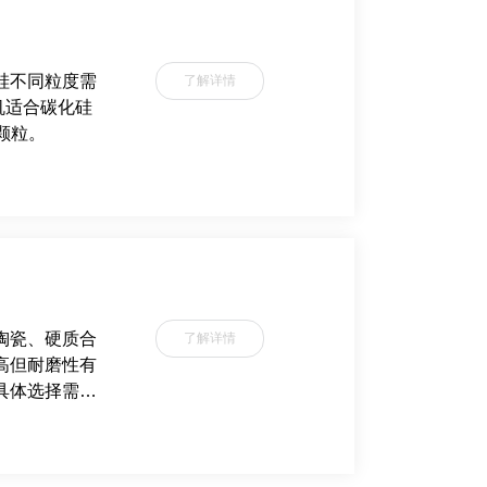
硅不同粒度需
了解详情
机适合碳化硅
m颗粒。
陶瓷、硬质合
了解详情
高但耐磨性有
具体选择需根